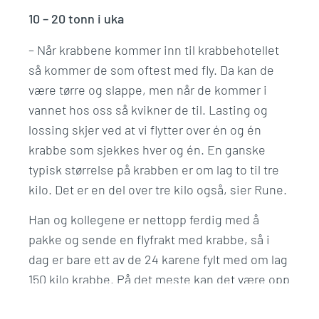
10 – 20 tonn i uka
– Når krabbene kommer inn til krabbehotellet
så kommer de som oftest med fly. Da kan de
være tørre og slappe, men når de kommer i
vannet hos oss så kvikner de til. Lasting og
lossing skjer ved at vi flytter over én og én
krabbe som sjekkes hver og én. En ganske
typisk størrelse på krabben er om lag to til tre
kilo. Det er en del over tre kilo også, sier Rune.
Han og kollegene er nettopp ferdig med å
pakke og sende en flyfrakt med krabbe, så i
dag er bare ett av de 24 karene fylt med om lag
150 kilo krabbe. På det meste kan det være opp
til 5 – 600 kilo i et kar.