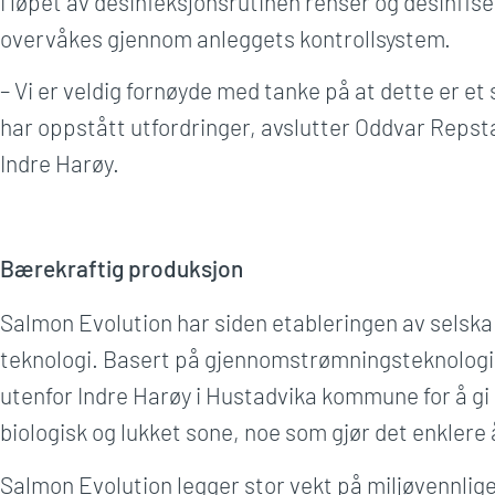
I løpet av desinfeksjonsrutinen renser og desinfis
overvåkes gjennom anleggets kontrollsystem.
– Vi er veldig fornøyde med tanke på at dette er e
har oppstått utfordringer, avslutter Oddvar Repst
Indre Harøy.
Bærekraftig produksjon
Salmon Evolution har siden etableringen av selska
teknologi. Basert på gjennomstrømningsteknologi m
utenfor Indre Harøy i Hustadvika kommune for å gi l
biologisk og lukket sone, noe som gjør det enklere å
Salmon Evolution legger stor vekt på miljøvennlige