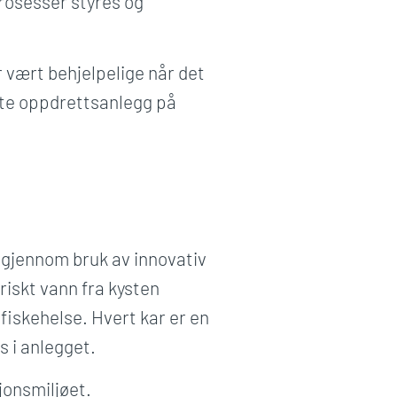
prosesser styres og
r vært behjelpelige når det
rte oppdrettsanlegg på
 gjennom bruk av innovativ
iskt vann fra kysten
fiskehelse. Hvert kar er en
s i anlegget.
jonsmiljøet.