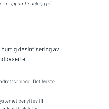
serte oppdrettsanlegg på
hurtig desinfisering av
andbaserte
ppdrettsanlegg. Det første
ystemet benyttes til
r klar til slakting.