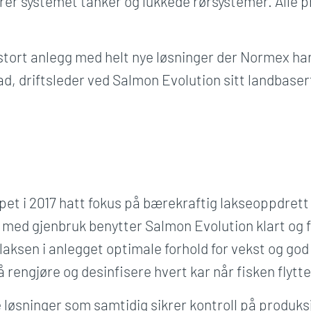
erer systemet tanker og lukkede rørsystemer. Alle 
t stort anlegg med helt nye løsninger der Normex ha
ad, driftsleder ved Salmon Evolution sitt landbase
pet i 2017 hatt fokus på bærekraftig lakseoppdrett
ed gjenbruk benytter Salmon Evolution klart og fr
aksen i anlegget optimale forhold for vekst og god 
 rengjøre og desinfisere hvert kar når fisken flytte
 løsninger som samtidig sikrer kontroll på produks