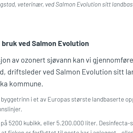
gstad, veterinær, ved Salmon Evolution sitt landba
i bruk ved Salmon Evolution
jon av ozonert sjøvann kan vi gjennomføre 
ad, driftsleder ved Salmon Evolution sitt l
vika kommune.
e byggetrinn i et av Europas største landbaserte o
nslinjer.
på 5200 kubikk, eller 5.200.000 liter. Desinfecta-s
isken er forflyttet til neste kar i anlegget – eller e