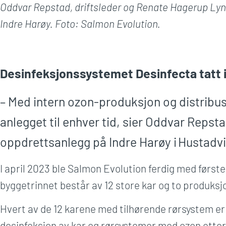
Oddvar Repstad, driftsleder og Renate Hagerup Lyn
Indre Harøy. Foto: Salmon Evolution.
Desinfeksjonssystemet Desinfecta tatt 
– Med intern ozon-produksjon og distribus
anlegget til enhver tid, sier Oddvar Repst
oppdrettsanlegg på Indre Harøy i Hustad
I april 2023 ble Salmon Evolution ferdig med først
byggetrinnet består av 12 store kar og to produksjo
Hvert av de 12 karene med tilhørende rørsystem er 
desinfeksjon av kar og rørsystemer med ozon etter at f