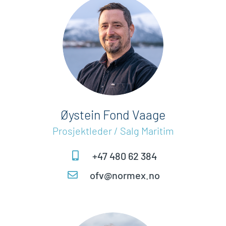
Øystein Fond Vaage
Prosjektleder / Salg Maritim
+47 480 62 384
ofv@normex.no