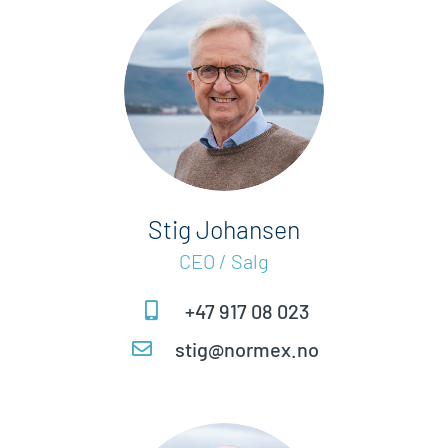
Stig Johansen
CEO / Salg
+47 917 08 023
stig@normex.no