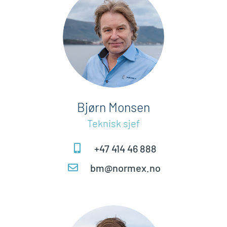
Bjørn Monsen
Teknisk sjef
+47 414 46 888
bm@normex.no