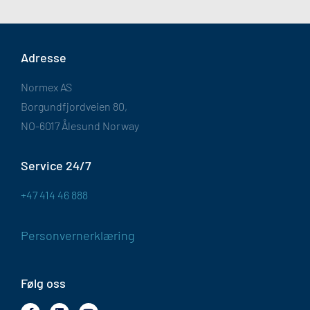
Adresse
Normex AS
Borgundfjordveien 80,
NO-6017 Ålesund Norway
Service 24/7
+47 414 46 888
Personvernerklæring
Følg oss