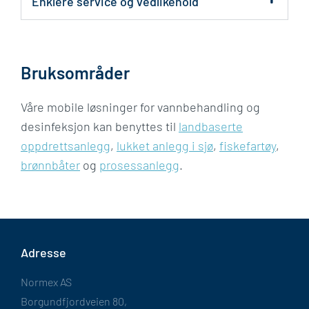
Enklere service og vedlikehold
Bruksområder
Våre mobile løsninger for vannbehandling og
desinfeksjon kan benyttes til
landbaserte
oppdrettsanlegg
,
lukket anlegg i sjø
,
fiskefartøy
,
brønnbåter
og
prosessanlegg
.
Adresse
Normex AS
Borgundfjordveien 80,