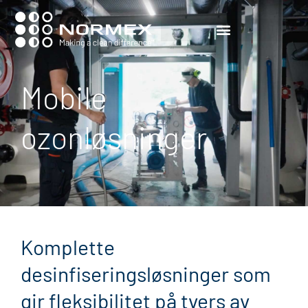
Mobile
ozonløsninger
Komplette
desinfiseringsløsninger som
gir fleksibilitet på tvers av