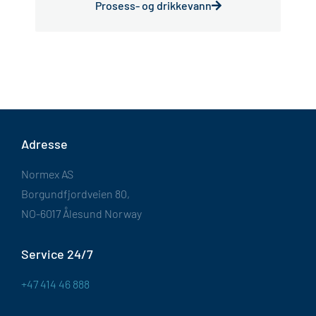
Prosess- og drikkevann
Adresse
Normex AS
Borgundfjordveien 80,
NO-6017 Ålesund Norway
Service 24/7
+47 414 46 888