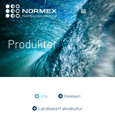
Produkter
Alle
Klekkeri
Landbasert akvakultur