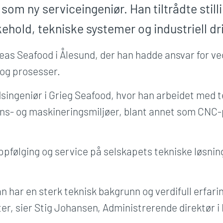
om ny serviceingeniør. Han tiltrådte still
ehold, tekniske systemer og industriell dri
reas Seafood i Ålesund, der han hadde ansvar for ve
og prosesser.
ingeniør i Grieg Seafood, hvor han arbeidet med tek
ksjons- og maskineringsmiljøer, blant annet som C
pfølging og service på selskapets tekniske løsninge
an har en sterk teknisk bakgrunn og verdifull erfari
kter, sier Stig Johansen, Administrerende direktør 