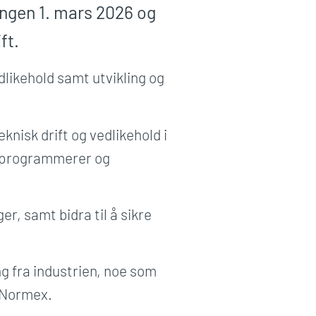
ingen 1. mars 2026 og
ft.
dlikehold samt utvikling og
nisk drift og vedlikehold i
NC-programmerer og
r, samt bidra til å sikre
ng fra industrien, noe som
i Normex.