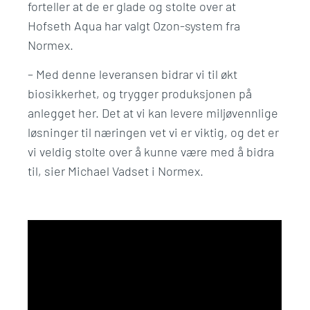
forteller at de er glade og stolte over at
Hofseth Aqua har valgt Ozon-system fra
Normex.
– Med denne leveransen bidrar vi til økt
biosikkerhet, og trygger produksjonen på
anlegget her. Det at vi kan levere miljøvennlige
løsninger til næringen vet vi er viktig, og det er
vi veldig stolte over å kunne være med å bidra
til, sier Michael Vadset i Normex.